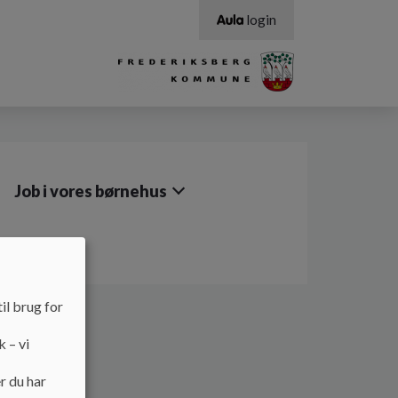
login
Job i vores børnehus
il brug for
k – vi
r du har