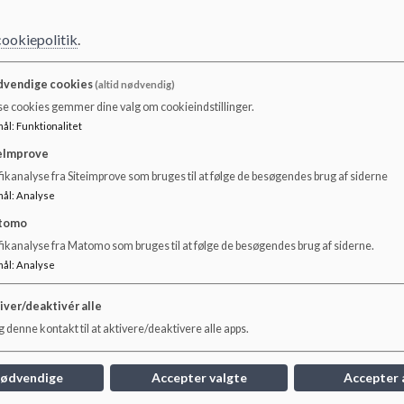
I vuggestuen har vi 36 vuggestuebørn, der er fordelt på 2 s
cookiepolitik
.
stuer hedder Spirerstuen og Solsikkestuen.
Vi er en institution, der har 6 basispladser, så børn med eks
vendige cookies
(altid nødvendig)
se cookies gemmer dine valg om cookieindstillinger.
Vuggestuen har adresse på Bülowsvej 20, 1871 Frederiksb
mål
:
Funktionalitet
eImprove
ikanalyse fra Siteimprove som bruges til at følge de besøgendes brug af siderne
mål
:
Analyse
tomo
fikanalyse fra Matomo som bruges til at følge de besøgendes brug af siderne.
mål
:
Analyse
iver/deaktivér alle
 denne kontakt til at aktivere/deaktivere alle apps.
nødvendige
Accepter valgte
Accepter 