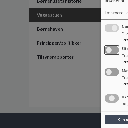
krydset af.
Børnehusets historie
Læs mere i
Vuggestuen
Nød
Børnehaven
Dis
For
Principper/politikker
Sit
Traf
Tilsynsrapporter
For
Ma
Tra
For
Akt
Brug
Kun 