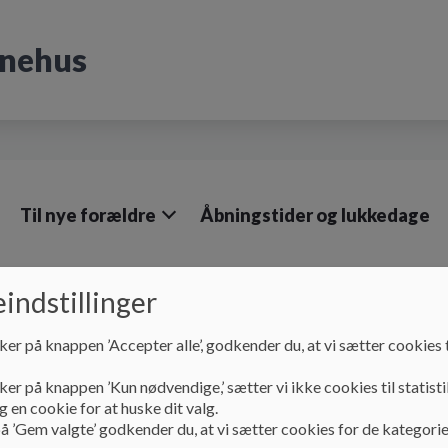
rnehus
Til nye forældre
Åbningstider og lukkedage
indstillinger
ker på knappen ’Accepter alle’, godkender du, at vi sætter cookies t
Vores dagtilbud
Vuggestuen
ker på knappen ’Kun nødvendige,’ sætter vi ikke cookies til statisti
Vuggestuen
 en cookie for at huske dit valg.
å ’Gem valgte’ godkender du, at vi sætter cookies for de kategorie