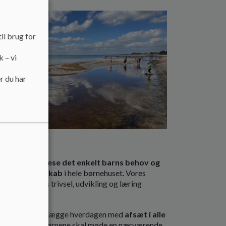
,
il brug for
k – vi
r du har
s.
r
nd
s på,
at tilgodese det enkelt barns behov og
ociale fællesskab
i hele børnehuset. Vores
enkelt barns trivsel, udvikling og læring
til at tilrettelægge hverdagen med
afsæt i alle
tidig med at børnene skal møde en nærværende