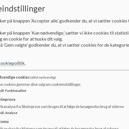
indstillinger
Vi i Sankt Markus Børnehus tager udgangspunkt i
Frederiksberg Kommunes sammenhængende børnepolitik
ker på knappen ’Accepter alle’, godkender du, at vi sætter cookies t
dagtilbudsloven samt eget værdigrundlag.
”Undervejs i barndommen vil alle børn som
ker på knappen ’Kun nødvendige,’ sætter vi ikke cookies til statisti
udgangspunkt stifte bekendtskab med de almene
 en cookie for at huske dit valg.
tilbud, hvorfor tilbuddene skal kunne differentiere og
å ’Gem valgte’ godkender du, at vi sætter cookies for de kategorie
favne bredt og mangfoldigt på et fagligt kvalificeret
grundlag”
. Dette forsøger vi at efterleve på bedst mulig vi
Vi arbejder med en inkluderende pædagogisk praksis, hvo
cookiepolitik
.
barnet understøttes, sådan at uanset barnets evne, baggru
og forudsætninger, får barnet en oplevelse af at tilhøre et
vendige cookies
(altid nødvendig)
fællesskab, som de kan bidrage til.
se cookies gemmer dine valg om cookieindstillinger.
mål
:
Funktionalitet
Vi ser vigtigheden af, at den pædagogiske praksis har foku
udviklingsmuligheder
, samt at der lægges vægt på
det s
eImprove
pædagogiske praksis planlægges som udgangspunkt, så det 
ikanalyse fra Siteimprove som bruges til at følge de besøgendes brug af siderne
understøttes ud fra barnets situation og kompetencer.
mål
:
Analyse
tomo
Netop dette fordrer stor opmærksomhed fra pædagogerne 
børnenes forskellige positioner og udviklingstrin
. Sam
fikanalyse fra Matomo som bruges til at følge de besøgendes brug af siderne.