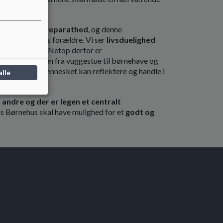
ghed samt skoleparathed
, og denne
e med børnenes forældre. Vi ser
livsduelighed
koleparathed. Netop derfor er
åde i overgangen fra vuggestue til børnehave og
tence til, at mennesket kan reflektere og handle i
alle
andre og der er legen et centralt
kus Børnehus skal have mulighed for et
godt og