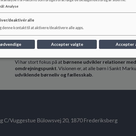
og kompetent voksen i øjenhøjde.
mål
:
Analyse
Vi arbejder målrettet med at
styrke børnenes livsdueli
iver/deaktivér alle
pædagogiske indsats skal være i dialog og tæt samarbejd
 denne kontakt til at aktivere/deaktivere alle apps.
som en vigtig kompetence
og som en forudsætning for s
overgangsarbejdet en stor central del af vores hverdag. B
fra børnehave til skolen. Vi ser livsduelighed som en kompe
nødvendige
Accepter valgte
Accepter 
et demokratisk og mangfoldigt samfund.
Vi har stort fokus på at
børnene udvikler relationer med 
omdrejningspunkt
. Visionen er, at alle børn i Sankt Mar
udviklende børneliv og fællesskab
.
rg C/Vuggestue Bülowsvej 20, 1870 Frederiksberg