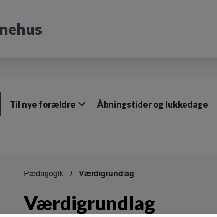
rnehus
Til nye forældre
Åbningstider og lukkedage
Pædagogik
Værdigrundlag
Værdigrundlag