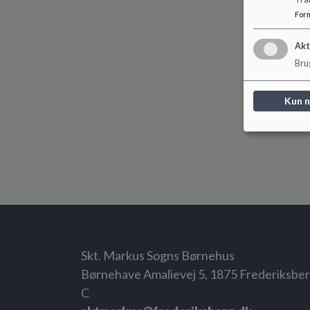
For
Akt
Brug
Kun 
Skt. Markus Sogns Børnehus
Børnehave Amalievej 5, 1875 Frederiksbe
C