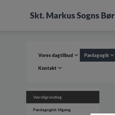
G
å
Skt. Markus Sogns Bø
t
i
l
h
o
v
e
d
Vores dagtilbud
Pædagogik
i
n
d
Kontakt
h
o
l
d
e
Værdigrundlag
t
Pædagogisk tilgang