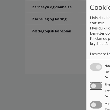
Cookie
Barnesyn og dannelse
Hvis du klik
Børns leg og læring
statistik.
Hvis du klik
Pædagogisk læreplan
benytter dog
Klikker du p
krydset af.
Læs mere i
Nød
Dis
For
Sit
Traf
For
Ma
Tra