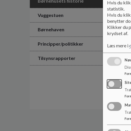
Børnehusets historie
Hvis du klik
statistik.
Hvis du klik
Vuggestuen
benytter dog
Klikker du p
Børnehaven
krydset af.
Principper/politikker
Læs mere i
Tilsynsrapporter
Nød
Dis
For
Sit
Traf
For
Ma
Tra
For