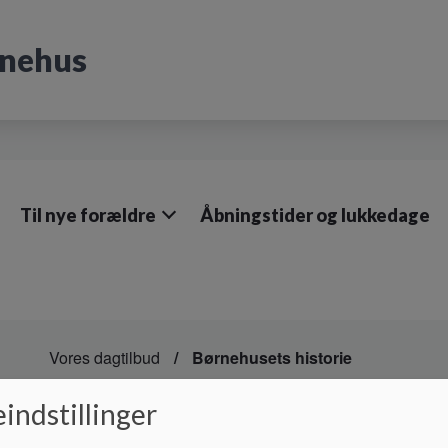
rnehus
Til nye forældre
Åbningstider og lukkedage
Vores dagtilbud
Børnehusets historie
Børnehusets historie
indstillinger