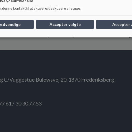
iver/deaktivér alle
Der har været en lang tradition for, at personalet og bestyre
 denne kontakt til at aktivere/deaktivere alle apps.
børnehus. Mange familier har været her i et længere forløb
ro, og det har givet børnehuset en masse gamle og sjove t
nødvendige
Accepter valgte
Accepter 
I dag har det udviklet sig til ét stort og moderne børnehu
børnehavedelen på Amalievej hedder nu:
Skt. Markus So
rg C/Vuggestue Bülowsvej 20, 1870 Frederiksberg
7 61 / 30 30 77 53