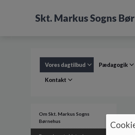
G
å
Skt. Markus Sogns Bø
t
i
l
h
o
v
e
d
Vores dagtilbud
Pædagogik
i
n
d
Kontakt
h
o
l
d
e
Om Skt. Markus Sogns
t
Børnehus
Cookie