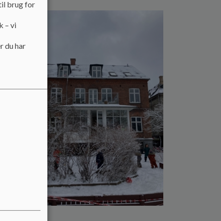
il brug for
k – vi
fter
r du har
, at
vi
per
mod
Her
 og
lig