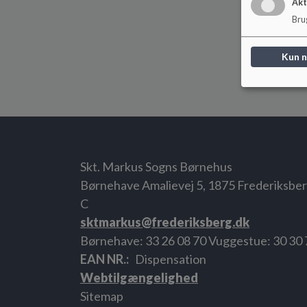
Akt
Brug
Kun 
Skt. Markus Sogns Børnehus
Børnehave Amalievej 5, 1875 Frederiksbe
C
sktmarkus@frederiksberg.dk
Børnehave: 33 26 08 70 Vuggestue: 30 30 7
EAN NR.
Dispensation
Webtilgængelighed
Sitemap