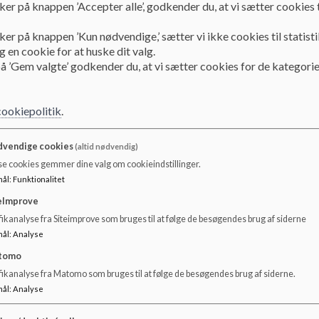
ker på knappen ’Accepter alle’, godkender du, at vi sætter cookies t
Man kommer ikke udenom lidt historie, når man kommer i
ker på knappen ’Kun nødvendige,’ sætter vi ikke cookies til statisti
kontakt med os her i børnehuset.
 en cookie for at huske dit valg.
Det hele startede i stueetagen på Amalievej. Blot få dage e
å ’Gem valgte’ godkender du, at vi sætter cookies for de kategorie
2. verdenskrigs afslutning besluttede en gruppe mennesker
der skulle oprettes en børnehave i dette dejlige hus. Det er 
dem dybt taknemmelige for i dag.
cookiepolitik
.
Vores børnehavedel er beliggende i en typisk gammel
vendige cookies
(altid nødvendig)
Frederiksberg-villa med masser af spændende kroge, trap
se cookies gemmer dine valg om cookieindstillinger.
og kælderrum. Udenfor har vi en stor dejlig legeplads ud 
mål
:
Funktionalitet
Amalievej og en helt uberørt gammel have bagved huset. 
kan man blandt andet ligge på et tæppe på en sommerdag
eImprove
tænke gode tanker.
ikanalyse fra Siteimprove som bruges til at følge de besøgendes brug af siderne
mål
:
Analyse
I foråret 2003 var vi så heldige at få fingrene i endnu en dej
tomo
villa, der ligger på Bülowsvej. Den gamle villa har tidligere
tilhørt en guldhandler, og han vogtede skarpt over sit guld i
fikanalyse fra Matomo som bruges til at følge de besøgendes brug af siderne.
kælderen. I dag er det nogle helt andre guldklumper, som vi
mål
:
Analyse
passer rigtig godt på i vuggestuen.