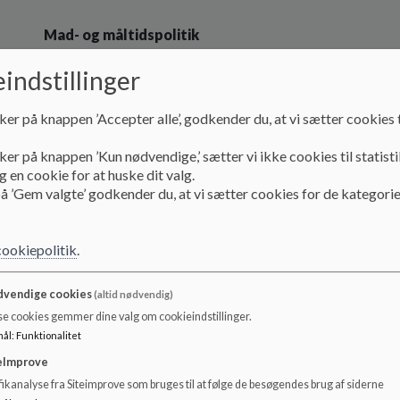
Mad- og måltidspolitik
Vi har afholdt en studiekreds, hvor vi indgående arbejdede
indstillinger
politikker. Dette medførte, at vi lavede en politik, som vi
forældremøder, og vores forældrebestyrelse og personale
det har været en rigtig god proces.
ker på knappen ’Accepter alle’, godkender du, at vi sætter cookies t
Vi synes vores børn
generelt har rigtig gode madpakke
ker på knappen ’Kun nødvendige,’ sætter vi ikke cookies til statisti
børnehaven, men i forbindelse med arrangementer som fød
 en cookie for at huske dit valg.
har der været rigtig meget, vi skulle drøfte.
å ’Gem valgte’ godkender du, at vi sætter cookies for de kategorie
Vi har lavet følgende dogmer
:
cookiepolitik
.
Vores kaffekagedage
har vi lavet om, så det nu er sådan, 
og te. Vores forældre bager boller, og de sørger også for f
vendige cookies
(altid nødvendig)
Fødselsdage
: Der bliver serveret et sundt måltid mad og e
se cookies gemmer dine valg om cookieindstillinger.
mængder.
mål
:
Funktionalitet
eImprove
Når vuggestuen holder fødselsdag, er det blot frugt og god
ikanalyse fra Siteimprove som bruges til at følge de besøgendes brug af siderne