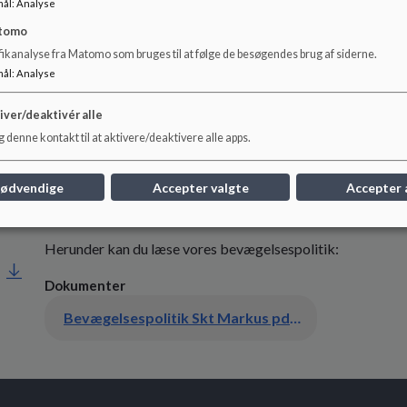
mål
:
Analyse
Morgenmad
: Ingen sukker på bordet - vi vil gerne tilbyde
tomo
Madpakken
: Vi er til stadighed i dialog med forældrene, 
fikanalyse fra Matomo som bruges til at følge de besøgendes brug af siderne.
madpakken, som vi synes man skal justere.
mål
:
Analyse
Til frugt
: Børnene har frugt med, og vi har en rigtig god di
iver/deaktivér alle
Vuggestuens daglige mad
: Vi har fjernet sukker og funde
 denne kontakt til at aktivere/deaktivere alle apps.
mos osv. til grød. Ellers synes vi ikke, vi har haft lyst til a
vuggestuen.
nødvendige
Accepter valgte
Accepter 
Herunder kan du læse vores bevægelsespolitik:
Dokumenter
Bevægelsespolitik Skt Markus pdf.pdf