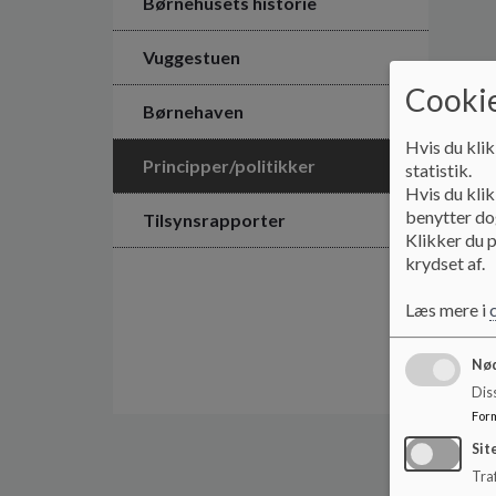
Børnehusets historie
Vuggestuen
Cookie
Børnehaven
Hvis du klik
Principper/politikker
statistik.
Hvis du klik
benytter dog
Tilsynsrapporter
Klikker du p
krydset af.
Læs mere i
Nød
Dis
For
Sit
Traf