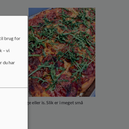
 med disse
 gennemgår på
gruppe synes,
il brug for
r
med i
k – vi
selsdag osv.
r du har
at vi får kaffe
rugten.
nten en lagkage eller is. Slik er i meget små
e boller.