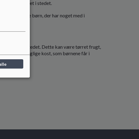
 rosiner og andet i stedet.
hvis der er nogle børn, der har noget med i
alog om dette.
t alternativ i stedet. Dette kan være tørret frugt,
t ændre på den daglige kost, som børnene får i
alle