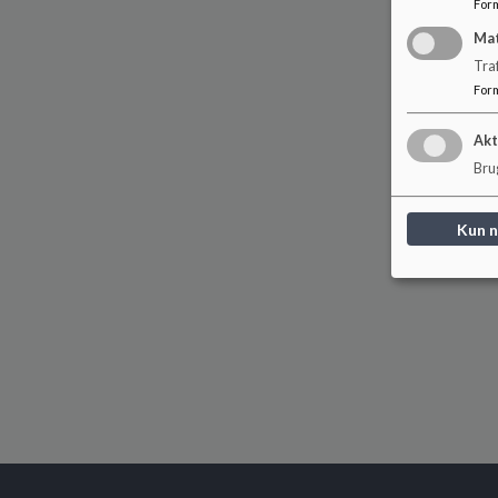
For
Ma
Tra
For
Akt
Brug
Kun 