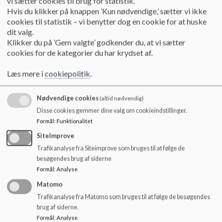
vi sætter cookies til brug for statistik.
børnehavens personale, og så finder vi en tid. Ved rundvisning
o
Hvis du klikker på knappen ’Kun nødvendige,’ sætter vi ikke
i børnehaven møder man op på
Amalievej 5
.
l
cookies til statistik – vi benytter dog en cookie for at huske
d
dit valg.
For begge huses vedkommende ønsker vi,
at denne
e
Klikker du på ’Gem valgte’ godkender du, at vi sætter
rundvisning er grundig
; vi fortæller om huset, vores hverdag
t
cookies for de kategorier du har krydset af.
og vores pædagogiske principper.
Læs mere i
cookiepolitik
.
Vuggestuen
har en stor lys kælderetage, hvor der er
garderobe til alle børn. I stueetagen er der: Et dejligt køkken,
to grupperum, et spiserum, et rum til barnevogne og en
Nødvendige cookies
(altid nødvendig)
terrasse, hvor børn også sover. På 1. sal er der et dejligt
Disse cookies gemmer dine valg om cookieindstillinger.
køkken og to store grupperum, et spiserum og et soverum.
Formål
:
Funktionalitet
I børnehaven
har vi en kælder med et læse-/legerum. I
SiteImprove
stueetagen deler to grupper garderobe og toilet. De to
Trafikanalyse fra Siteimprove som bruges til at følge de
grupper deler også et "tumlerum" og har derudover et alm.
besøgendes brug af siderne
grupperum hver.
Formål
:
Analyse
Matomo
På 1. sal deler to grupper garderobe og toilet, og de har et
alm. grupperum og et mindre rum hver.
Trafikanalyse fra Matomo som bruges til at følge de besøgendes
brug af siderne.
På 2. sal har man eget toilet og garderobe. Der er et stort
Formål
:
Analyse