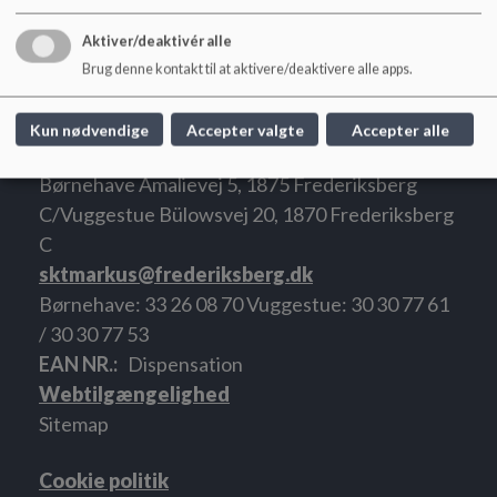
gennemgående rum på den resterende del af etagen og en
hyggelig legehems.
Aktiver/deaktivér alle
Brug denne kontakt til at aktivere/deaktivere alle apps.
Kun nødvendige
Accepter valgte
Accepter alle
Skt. Markus Sogns Børnehus
Børnehave Amalievej 5, 1875 Frederiksberg
C/Vuggestue Bülowsvej 20, 1870 Frederiksberg
C
sktmarkus@frederiksberg.dk
Børnehave: 33 26 08 70 Vuggestue: 30 30 77 61
/ 30 30 77 53
EAN NR.
Dispensation
Webtilgængelighed
Sitemap
Cookie politik